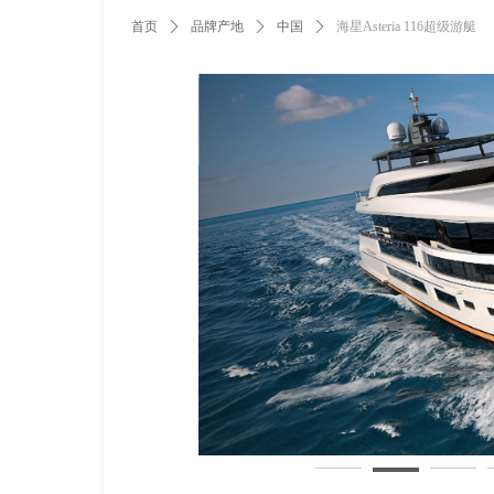
首页
ꄲ
品牌产地
ꄲ
中国
ꄲ
海星Asteria 116超级游艇