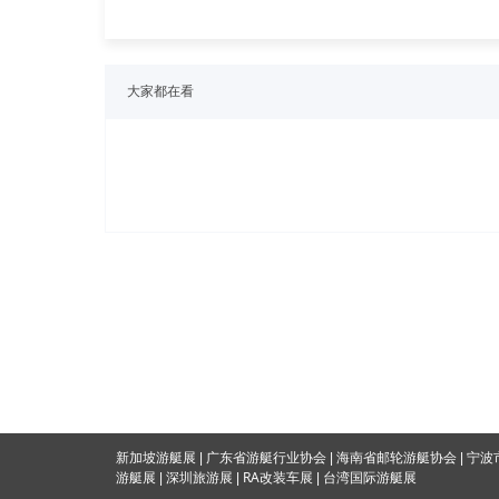
大家都在看
海南省邮轮游艇协会
新加坡游艇展
|
广东省游艇行业协会
|
|
宁波
RA改装车展
游艇展
|
深圳旅游展
|
|
台湾国际游
艇展