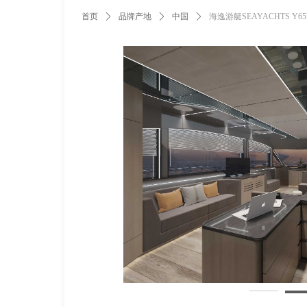
首页
ꄲ
品牌产地
ꄲ
中国
ꄲ
海逸游艇SEAYACHTS Y