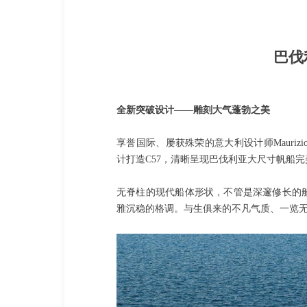
巴伐
全新突破设计——雕刻大气蓬勃之美
享誉国际、屡获殊荣的意大利设计师Maurizio Co
计打造C57，清晰呈现巴伐利亚大尺寸帆船
无脊柱的现代船体形状，不管是深邃修长的
雅沉稳的格调。与生俱来的不凡气质、一览无