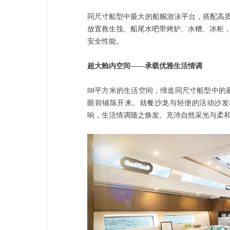
同尺寸船型中最大的船艉游泳平台，搭配高质量、
放置救生筏。船尾水吧带烤炉、水槽、冰柜，
安全性能。
超大舱内空间——承载优雅生活情调
88平方米的生活空间，缔造同尺寸船型中
眼前铺陈开来。就餐沙龙与轻便的活动沙发
响，生活情调随之焕发。充沛自然采光与柔