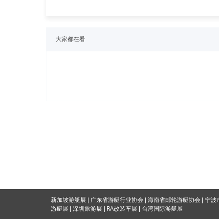
大家都在看
海南省邮轮游艇协会
新加坡游艇展
|
广东省游艇行业协会
|
|
宁波
RA改装车展
游艇展
|
深圳旅游展
|
|
台湾国际游
艇展