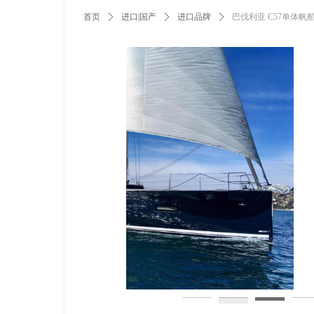
首页
ꄲ
进口|国产
ꄲ
进口品牌
ꄲ
巴伐利亚 C57单体帆