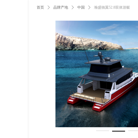
首页
ꄲ
品牌产地
ꄲ
中国
ꄲ
瀚盛驰翼52.8双体游艇