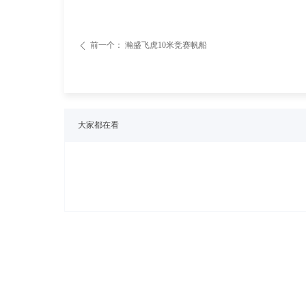
前一个：
瀚盛飞虎10米竞赛帆船
ꄴ
大家都在看