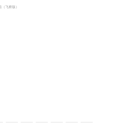
体帆船（飞桥版）