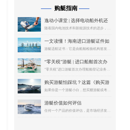
购艇指南
——
——
逸动小课堂 | 选择电动船外机还
是燃油船外机？
随着国内电池技术和新能源技术的进步，电
动船外机的发展也逐渐成熟，凭借其用户体
验优势抢占了部分燃油船外机市场。那么，
一文读懂！海南进口游艇证件如
究竟是选择电动船外机还是燃油船外机，这
何办理？
游艇适航证书：它是由船舶检验机构签发
一定是很多个人用户、船厂、景区、政府水
的，用来证明船舶和性能符合一定的要求，
务部门在为船只选择动力推进系统时都要面
适合在一定水域内航行的证书。
临的问题。
“零关税”游艇 | 进口船舶首次办
理登记业务流程图
“零关税”进口游艇首次办理船舶登记业务流
程
购买游艇怕踩坑？这篇《购买游
艇指南及注意事项》值得收藏
如果你是一个游艇小白，想买艘游艇或考个
游艇驾照当船长，又不知从何入手，还担心
掉进各种坑里。别着急，今天小编特意为您
游艇价值如何评估
整理了《购买游艇指南及注意事项》，相信
任何一个产品的价值评估，是市场经济发展
一定会让你受益匪浅！
到一定阶段的客观需要，是社会服务的重要
组成部分。有了价值评估的平台，并保证评
估的客观性和公正性，对推进游艇行业健康