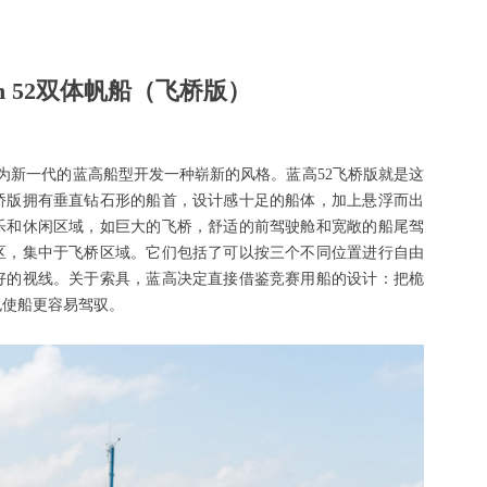
on 52双体帆船（飞桥版）
于为新一代的蓝高船型开发一种崭新的风格。蓝高52飞桥版就是这
飞桥版拥有垂直钻石形的船首，设计感十足的船体，加上悬浮而出
乐和休闲区域，如巨大的飞桥，舒适的前驾驶舱和宽敞的船尾驾
区，集中于飞桥区域。它们包括了可以按三个不同位置进行自由
好的视线。关于索具，蓝高决定直接借鉴竞赛用船的设计：把桅
也使船更容易驾驭。