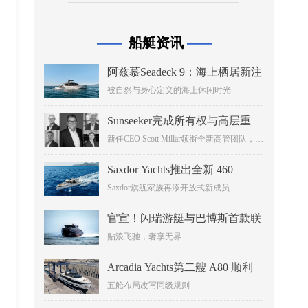
发展有着极为重要的推进作用。
船艇资讯
——
——
阿兹慕Seadeck 9：海上栖居新注
解
被自然与身心定义的海上休闲时光
Sunseeker完成所有权与高层重
组，加速推进豪华游艇业务转型
新任CEO Scott Millar领衔全新高管团队，剑
指五年增长战略
Saxdor Yachts推出全新 460
GTS，将于 2026 年戛纳游艇节
Saxdor旗舰家族再添开放式新成员
全球首发
官宣！闪瑞游艇与巴博斯首款联
名之作BRABUS ULTIMA 55正
贴浪飞驰，奢享无界
式揭晓
Arcadia Yachts第二艘 A80 顺利
下水，续写二十四米传奇
五舱布局改写同级规则