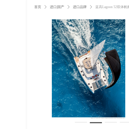
首页
ꄲ
进口|国产
ꄲ
进口品牌
ꄲ
蓝高Lagoon 52双