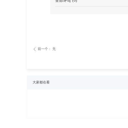
全部评论
(
0
)
前一个：
无
ꄴ
大家都在看