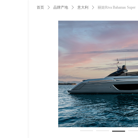
首页
ꄲ
品牌产地
ꄲ
意大利
ꄲ
丽娃Riva Bahamas Super