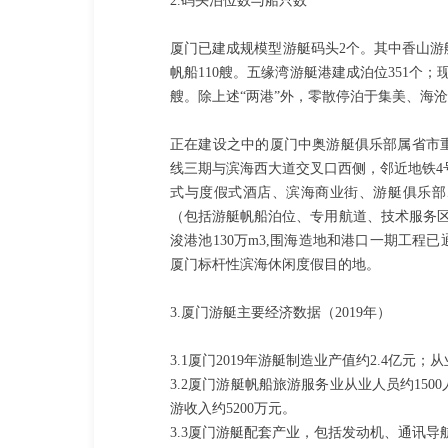
2.码头泊位数与船只数
厦门已建成规模型游艇码头2个。其中香山游艇
帆船110艘。五缘湾游艇港建成泊位351个；
艘。除上述“两港”外，零散停泊于集美、海
正在建设之中的厦门中奥游艇俱乐部属省市
线三期与滨海西大道交叉口西侧，邻近地铁4号
式与度假式酒店、滨海商业街、游艇俱乐部
（包括游艇帆船泊位、专用航道、技术服务区
浚港池130万m3,围海造地和港口一期工
厦门标杆性滨海休闲度假目的地。
3.厦门游艇主要经济数据（2019年）
3.1厦门2019年游艇制造业产值约2.4亿元；
3.2厦门游艇帆船旅游服务业从业人员约150
游收入约5200万元。
3.3厦门游艇配套产业，包括发动机、通讯导航