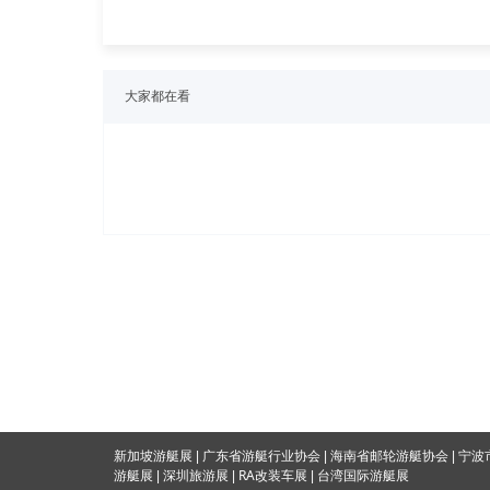
大家都在看
海南省邮轮游艇协会
新加坡游艇展
|
广东省游艇行业协会
|
|
宁波
RA改装车展
游艇展
|
深圳旅游展
|
|
台湾国际游
艇展