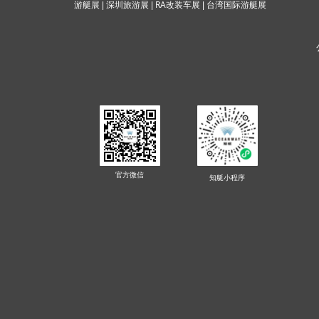
RA改装车展
游艇展
|
深圳旅游展
|
|
台湾国际游
艇展
官方微信
知艇
小程序