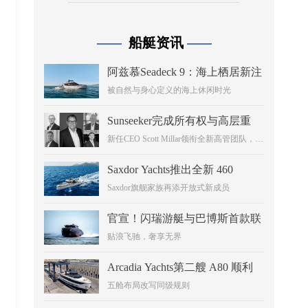
发展有着极为重要的推进作用。
船艇资讯
——
——
阿兹慕Seadeck 9：海上栖居新注
解
被自然与身心定义的海上休闲时光
Sunseeker完成所有权与高层重
组，加速推进豪华游艇业务转型
新任CEO Scott Millar领衔全新高管团队，剑
指五年增长战略
Saxdor Yachts推出全新 460
GTS，将于 2026 年戛纳游艇节
Saxdor旗舰家族再添开放式新成员
全球首发
官宣！闪瑞游艇与巴博斯首款联
名之作BRABUS ULTIMA 55正
贴浪飞驰，奢享无界
式揭晓
Arcadia Yachts第二艘 A80 顺利
下水，续写二十四米传奇
五舱布局改写同级规则