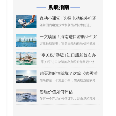
购艇指南
——
——
逸动小课堂 | 选择电动船外机还
是燃油船外机？
随着国内电池技术和新能源技术的进步，电
动船外机的发展也逐渐成熟，凭借其用户体
验优势抢占了部分燃油船外机市场。那么，
一文读懂！海南进口游艇证件如
究竟是选择电动船外机还是燃油船外机，这
何办理？
游艇适航证书：它是由船舶检验机构签发
一定是很多个人用户、船厂、景区、政府水
的，用来证明船舶和性能符合一定的要求，
务部门在为船只选择动力推进系统时都要面
适合在一定水域内航行的证书。
临的问题。
“零关税”游艇 | 进口船舶首次办
理登记业务流程图
“零关税”进口游艇首次办理船舶登记业务流
程
购买游艇怕踩坑？这篇《购买游
艇指南及注意事项》值得收藏
如果你是一个游艇小白，想买艘游艇或考个
游艇驾照当船长，又不知从何入手，还担心
掉进各种坑里。别着急，今天小编特意为您
游艇价值如何评估
整理了《购买游艇指南及注意事项》，相信
任何一个产品的价值评估，是市场经济发展
一定会让你受益匪浅！
到一定阶段的客观需要，是社会服务的重要
组成部分。有了价值评估的平台，并保证评
估的客观性和公正性，对推进游艇行业健康