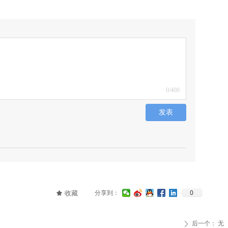
0
/400
发表
0
收藏
分享到：
끄
后一个：
无
ꄲ