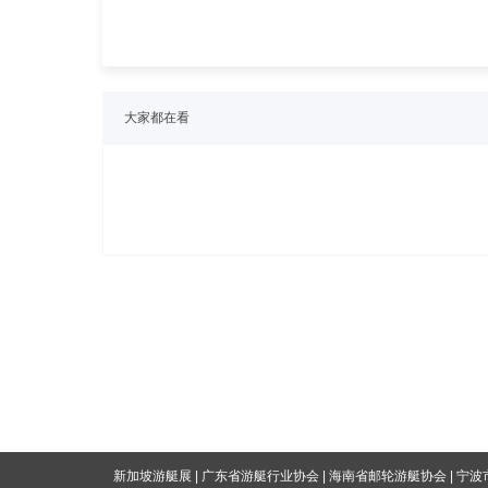
大家都在看
海南省邮轮游艇协会
新加坡游艇展
|
广东省游艇行业协会
|
|
宁波