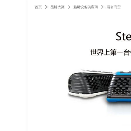
首页
ꄲ
品牌大奖
ꄲ
船艇设备供应商
ꄲ
岩名商贸