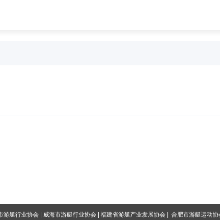
市游艇行业协会
|
威海市游艇行业协会
|
福建省游艇产业发展协会
|
合肥市游艇运动协