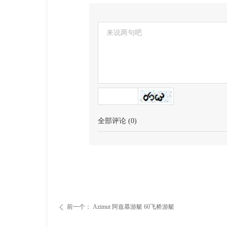
全部评论
(
0
)
前一个：
Azimut 阿兹慕游艇 60飞桥游艇
ꄴ