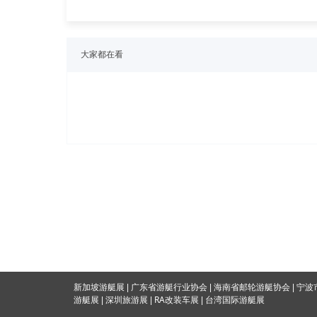
大家都在看
海南省邮轮游艇协会
新加坡游艇展
|
广东省游艇行业协会
|
|
宁波
RA改装车展
游艇展
|
深圳旅游展
|
|
台湾国际游
艇展