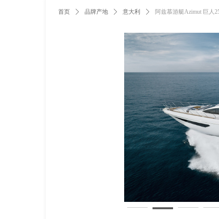
首页
ꄲ
品牌产地
ꄲ
意大利
ꄲ
阿兹慕游艇Azimut 巨人2