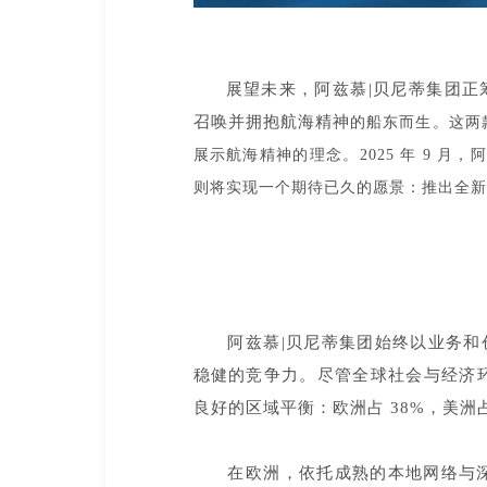
展望未来，
阿兹慕|贝尼蒂
集团正
召唤并拥抱航海精神
的船东而生。这两
展示航海精神的
理念。2025 年 9 月
则将实现一
个期待已久的愿景：推出全新
阿兹慕|贝尼蒂
集团始终以业务和
稳健的竞争力。尽管全球社会与经济
良好的区域平衡：欧洲占 38%，美洲占
在欧洲，依托成熟的本地网络与