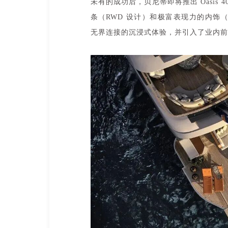
未有的成功后，贝尼蒂即将推出 Oasis 4
条（RWD 设计）和极富表现力的内饰（Bonetti
无界连接的沉浸式体验，并引入了业内前