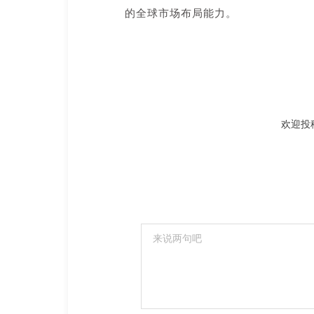
的全球市场布局能力。
欢迎投稿 |