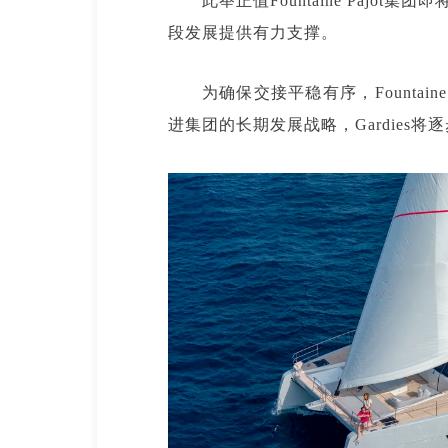
此举正值Fountaine Pajo
段发展提供有力支撑。
为确保交接平稳有序，Fountaine P
进集团的长期发展战略，Gardies将