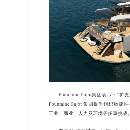
Fountaine Pajot
集团表示：“扩
Fountaine Pajot 集团提
工业、商业、人力及环境等多重挑战。